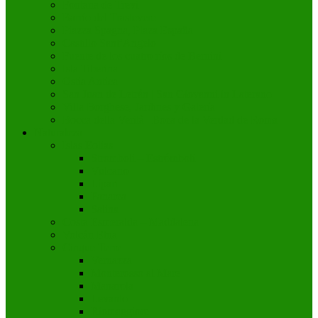
Fontana de Trevi
Barrio del Trastevere
Piazza Spagna, Plaza España
Castillo Sant’Angelo
Fuente de los cuatro ríos de Bernini
Isla Tiberina
Ostia Antica
San Juan de Letrán | San Giovanni in Laterano
Villa Borghese, Jardines y Galería
Bocca della Verità | Boca de la Verdad de Roma
Naturaleza
Islas Eolias
Stromboli – Estrómboli
Vulcano
Lípari
Panarea
Salina
Costa Esmeralda – Maddalena
Volcán Etna
Cinque Terre
Vernazza
Monterosso al Mare
Manarola
Levanto
Riomaggiore