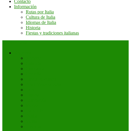
Contacto
Información
Rutas por Italia
Cultura de Italia
Idiomas de Italia
Historia
Fiestas y tradiciones italianas
+ Sobre Italia
Regiones
Abruzzo
Calabria
Campania
Cerdeña
Emilia Romagna
Friuli Venecia Julia
Lazio
Liguria
Lombardía
Molise
Piamonte
Puglia
Sicilia
Toscana