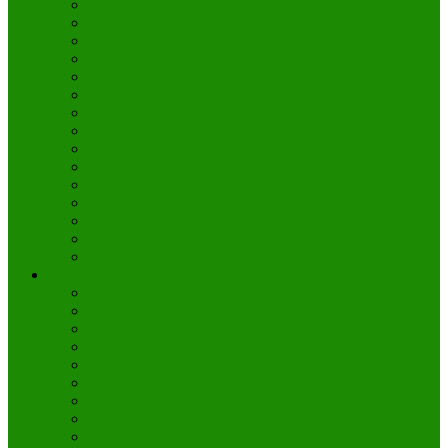
Palermo
Bolonia
Génova
Lucca
Siena
Trieste
Turín
Verona
Cremona
Alghero
Amalfi
Bérgamo
Brescia
Bríndisi
Lamezia Terme
Roma
Coliseo de Roma
Foro Romano y Foros Imperiales
Panteón de Agripa en Roma
Circo Máximo de Roma
Monte Palatino
Museos Capitolinos
Piazza Navona
Rutas por Roma
Ciudad del Vaticano