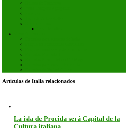
Ruinas de Pompeya
Valle Templos Agrigento
Siracusa
Trulli de Alberobello
Otros destinos
Casa de Julieta
Venta de entradas
Entradas para Museos de Italia
Parque de atracciones Gardaland
Parques temáticos y de atracciones
Entradas Formula 1
Entradas Premio Moto GP Mugello
Entradas para conciertos en Italia
Entradas de Futbol Calcio
Artículos de Italia relacionados
La isla de Procida será Capital de la
Cultura italiana