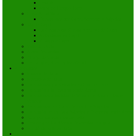
Levanto
Mapa de Cinque Terre
Costa Amalfitana
Excursiones por Capri, Sorrento y Nápoles
Isla de Capri
La Gruta Azul (Grotta Azzurra) de Capri
Actividades en Capri
Rutas por Capri
Valle de Orcia
Alpes Dolomitas
El lago de Garda
Le Langhe, Roero y Monferrato
Actividades
Museos de Italia
Mercados de Italia
Excursiones y actividades en Cinque Terre
Excursión a la Toscana desde Roma
Excursiones a las islas de Murano y Burano desde
Venecia
Excursiones por Capri, Sorrento y Nápoles
Excursión de un día a Nápoles y Pompeya desde Roma
Ruta por los volcanes de Italia
Trekking en los Alpes y Dolomitas con guía
Por dónde salir en Italia
Patrimonio UNESCO