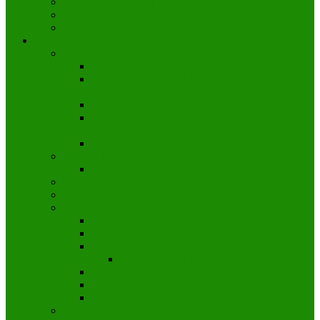
Trentino Alto Adigio
Valle de Aosta
Veneto
Ciudades
Venecia
Como llegar a Venecia
Cómo llegar desde el Aeropuerto Marco Polo a
Venecia
Puente Rialto
Excursiones a las islas de Murano y Burano
desde Venecia
Fiestas y tradiciones de Venecia
Ciudad del Vaticano
Museos Vaticanos
Florencia
Pisa
Milán
Como moverse por Milán
Milano Card- Tarjeta turística de Milán
Duomo de Milán
Cómo llegar al Duomo de Milán
Arte y cultura en Milán
Museos de Milán
Por donde salir en Milán
Nápoles