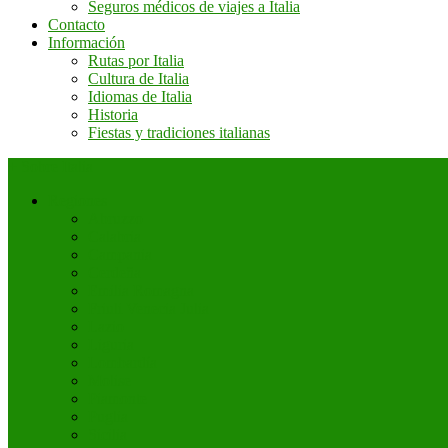
Seguros médicos de viajes a Italia
Contacto
Información
Rutas por Italia
Cultura de Italia
Idiomas de Italia
Historia
Fiestas y tradiciones italianas
+ Sobre Italia
Regiones
Abruzzo
Calabria
Campania
Cerdeña
Emilia Romagna
Friuli Venecia Julia
Lazio
Liguria
Lombardía
Molise
Piamonte
Puglia
Sicilia