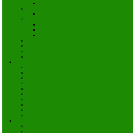
Mapa de Cinque Terre
Costa Amalfitana
Excursiones por Capri, Sorrento y Nápoles
Isla de Capri
La Gruta Azul (Grotta Azzurra) de Capri
Actividades en Capri
Rutas por Capri
Valle de Orcia
Alpes Dolomitas
El lago de Garda
Le Langhe, Roero y Monferrato
Actividades
Museos de Italia
Mercados de Italia
Excursiones y actividades en Cinque Terre
Excursión a la Toscana desde Roma
Excursiones a las islas de Murano y Burano desde Venec
Excursiones por Capri, Sorrento y Nápoles
Excursión de un día a Nápoles y Pompeya desde Roma
Ruta por los volcanes de Italia
Trekking en los Alpes y Dolomitas con guía
Por dónde salir en Italia
Patrimonio UNESCO
Ruinas de Pompeya
Valle Templos Agrigento