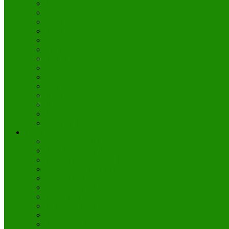
Bolonia
Génova
Lucca
Siena
Trieste
Turín
Verona
Cremona
Alghero
Amalfi
Bérgamo
Brescia
Bríndisi
Lamezia Terme
Roma
Coliseo de Roma
Foro Romano y Foros Imperiales
Panteón de Agripa en Roma
Circo Máximo de Roma
Monte Palatino
Museos Capitolinos
Piazza Navona
Rutas por Roma
Ciudad del Vaticano
Fontana de Trevi