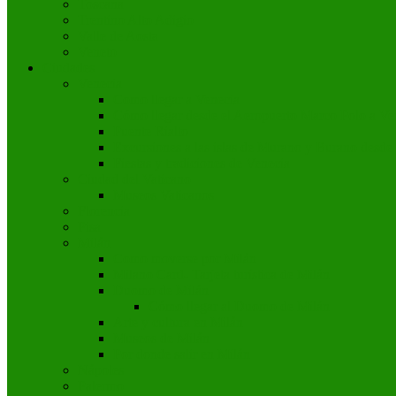
Toscana
Trentino Alto Adigio
Valle de Aosta
Veneto
Ciudades
Venecia
Como llegar a Venecia
Cómo llegar desde el Aeropuerto Marco Polo a Ve
Puente Rialto
Excursiones a las islas de Murano y Burano desde
Fiestas y tradiciones de Venecia
Ciudad del Vaticano
Museos Vaticanos
Florencia
Pisa
Milán
Como moverse por Milán
Milano Card- Tarjeta turística de Milán
Duomo de Milán
Cómo llegar al Duomo de Milán
Arte y cultura en Milán
Museos de Milán
Por donde salir en Milán
Nápoles
Palermo