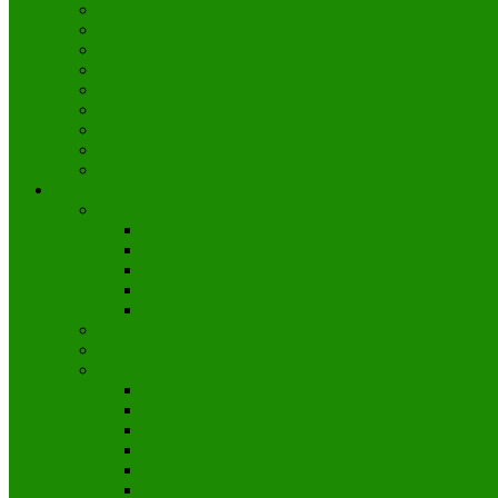
Barrio del Trastevere
Piazza Spagna, Plaza España
Castillo Sant’Angelo
Fuente de los cuatro ríos de Bernini
Isla Tiberina
Ostia Antica
San Juan de Letrán | San Giovanni in Laterano
Villa Borghese, Jardines y Galería
Bocca della Verità | Boca de la Verdad de Roma
Naturaleza
Islas Eolias
Stromboli – Estrómboli
Vulcano
Lípari
Panarea
Salina
Costa Esmeralda – Maddalena
Volcán Etna
Cinque Terre
Vernazza
Monterosso al Mare
Manarola
Levanto
Riomaggiore
Levanto