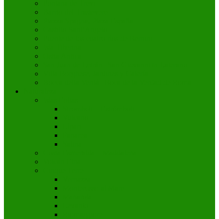
Fontana de Trevi
Barrio del Trastevere
Piazza Spagna, Plaza España
Castillo Sant’Angelo
Fuente de los cuatro ríos de Bernini
Isla Tiberina
Ostia Antica
San Juan de Letrán | San Giovanni in Laterano
Villa Borghese, Jardines y Galería
Bocca della Verità | Boca de la Verdad de Roma
Naturaleza
Islas Eolias
Stromboli – Estrómboli
Vulcano
Lípari
Panarea
Salina
Costa Esmeralda – Maddalena
Volcán Etna
Cinque Terre
Vernazza
Monterosso al Mare
Manarola
Levanto
Riomaggiore