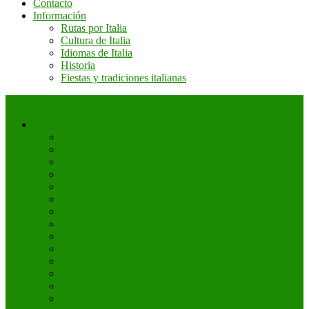
Contacto
Información
Rutas por Italia
Cultura de Italia
Idiomas de Italia
Historia
Fiestas y tradiciones italianas
+ Sobre Italia
Regiones
Abruzzo
Calabria
Campania
Cerdeña
Emilia Romagna
Friuli Venecia Julia
Lazio
Liguria
Lombardía
Molise
Piamonte
Puglia
Sicilia
Toscana