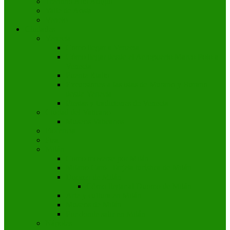
Trentino Alto Adigio
Valle de Aosta
Veneto
Ciudades
Venecia
Como llegar a Venecia
Cómo llegar desde el Aeropuerto Marco Polo a
Venecia
Puente Rialto
Excursiones a las islas de Murano y Burano
desde Venecia
Fiestas y tradiciones de Venecia
Ciudad del Vaticano
Museos Vaticanos
Florencia
Pisa
Milán
Como moverse por Milán
Milano Card- Tarjeta turística de Milán
Duomo de Milán
Cómo llegar al Duomo de Milán
Arte y cultura en Milán
Museos de Milán
Por donde salir en Milán
Nápoles