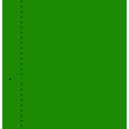
Palermo
Bolonia
Génova
Lucca
Siena
Trieste
Turín
Verona
Cremona
Alghero
Amalfi
Bérgamo
Brescia
Bríndisi
Lamezia Terme
Roma
Coliseo de Roma
Foro Romano y Foros Imperiales
Panteón de Agripa en Roma
Circo Máximo de Roma
Monte Palatino
Museos Capitolinos
Piazza Navona
Rutas por Roma
Ciudad del Vaticano