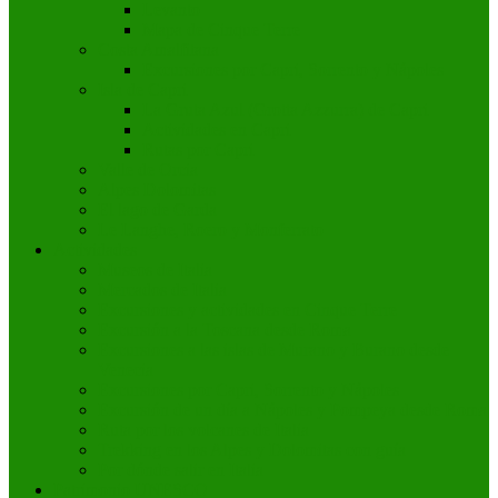
Levanto
Mapa de Cinque Terre
Costa Amalfitana
Excursiones por Capri, Sorrento y Nápoles
Isla de Capri
La Gruta Azul (Grotta Azzurra) de Capri
Actividades en Capri
Rutas por Capri
Valle de Orcia
Alpes Dolomitas
El lago de Garda
Le Langhe, Roero y Monferrato
Actividades
Museos de Italia
Mercados de Italia
Excursiones y actividades en Cinque Terre
Excursión a la Toscana desde Roma
Excursiones a las islas de Murano y Burano desde
Venecia
Excursiones por Capri, Sorrento y Nápoles
Excursión de un día a Nápoles y Pompeya desde Roma
Ruta por los volcanes de Italia
Trekking en los Alpes y Dolomitas con guía
Por dónde salir en Italia
Patrimonio UNESCO