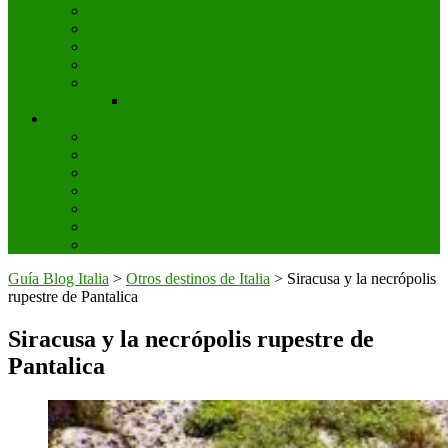
Ruinas de Pompeya
Valle Templos Agrigento
Siracusa
Trulli de Alberobello
Otros destinos
Casa de Julieta
Venta de entradas
Entradas para Museos de Italia
Parque de atracciones Gardaland
Parques temáticos y de atracciones
Entradas Formula 1
Entradas Premio Moto GP Mugello
Entradas para conciertos en Italia
Entradas de Futbol Calcio
Guía Blog Italia
>
Otros destinos de Italia
>
Siracusa y la necrópolis
rupestre de Pantalica
Siracusa y la necrópolis rupestre de
Pantalica