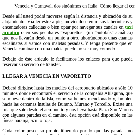
Venecia y Carnaval, dos sinónimos en Italia. Cómo llegar al cen
Desde allí usted podrá moverse según la distancia y ubicación de su
alojamiento. Vía terrestre a pie, moviéndose entre sus laberínticas y
encantadoras callecitas o bien optar por navegar sus canales en
taxi
acuático
o en sus peculiares “vaporettos” (un “autobús” acuático)
que nos llevarán desde un punto a otro, ahorrándonos unas cuantas
escalinatas si vamos con maletas pesadas. Y tenga presente que en
Venecia caminar con una maleta puede no ser muy cómodo….
Debajo de éste artículo le facilitamos los enlaces para que pueda
reservar su servicio de transfer.
LLEGAR A VENECIA EN VAPORETTO
Deberá dirigirse hasta los muelles del aeropuerto ubicados a sólo 10
minutos donde encontrará el servicio de la compañía Alilaguna, que
se mueve dentro de la isla, como ya hemos mencionado y, también
hacia las cercanas ínsulas de Burano, Murano y Torcello. Existe una
ruta que sale desde el aeropuerto y nos lleva hasta Plaza San Marcos
con algunas paradas en el camino, ésta opción está disponible en las
líneas naranja, azul o roja.
Cada color posee su propio itinerario por lo que las paradas no