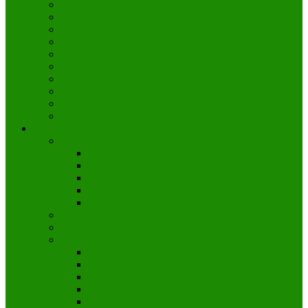
Fontana de Trevi
Barrio del Trastevere
Piazza Spagna, Plaza España
Castillo Sant’Angelo
Fuente de los cuatro ríos de Bernini
Isla Tiberina
Ostia Antica
San Juan de Letrán | San Giovanni in Laterano
Villa Borghese, Jardines y Galería
Bocca della Verità | Boca de la Verdad de Roma
Naturaleza
Islas Eolias
Stromboli – Estrómboli
Vulcano
Lípari
Panarea
Salina
Costa Esmeralda – Maddalena
Volcán Etna
Cinque Terre
Vernazza
Monterosso al Mare
Manarola
Levanto
Riomaggiore