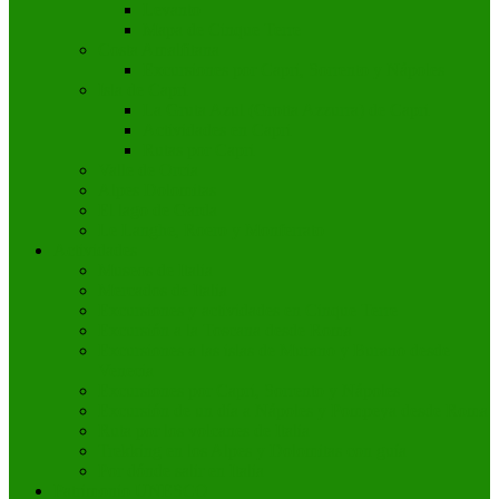
Levanto
Mapa de Cinque Terre
Costa Amalfitana
Excursiones por Capri, Sorrento y Nápoles
Isla de Capri
La Gruta Azul (Grotta Azzurra) de Capri
Actividades en Capri
Rutas por Capri
Valle de Orcia
Alpes Dolomitas
El lago de Garda
Le Langhe, Roero y Monferrato
Actividades
Museos de Italia
Mercados de Italia
Excursiones y actividades en Cinque Terre
Excursión a la Toscana desde Roma
Excursiones a las islas de Murano y Burano desde
Venecia
Excursiones por Capri, Sorrento y Nápoles
Excursión de un día a Nápoles y Pompeya desde Roma
Ruta por los volcanes de Italia
Trekking en los Alpes y Dolomitas con guía
Por dónde salir en Italia
Patrimonio UNESCO