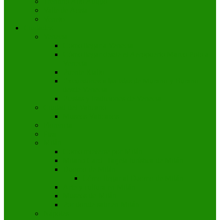
Trentino Alto Adigio
Valle de Aosta
Veneto
Ciudades
Venecia
Como llegar a Venecia
Cómo llegar desde el Aeropuerto Marco Polo a
Venecia
Puente Rialto
Excursiones a las islas de Murano y Burano
desde Venecia
Fiestas y tradiciones de Venecia
Ciudad del Vaticano
Museos Vaticanos
Florencia
Pisa
Milán
Como moverse por Milán
Milano Card- Tarjeta turística de Milán
Duomo de Milán
Cómo llegar al Duomo de Milán
Arte y cultura en Milán
Museos de Milán
Por donde salir en Milán
Nápoles