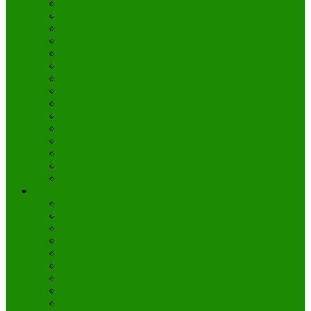
Palermo
Bolonia
Génova
Lucca
Siena
Trieste
Turín
Verona
Cremona
Alghero
Amalfi
Bérgamo
Brescia
Bríndisi
Lamezia Terme
Roma
Coliseo de Roma
Foro Romano y Foros Imperiales
Panteón de Agripa en Roma
Circo Máximo de Roma
Monte Palatino
Museos Capitolinos
Piazza Navona
Rutas por Roma
Ciudad del Vaticano