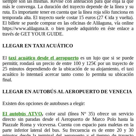
siempre son las mismas. Revise con antelación para que elija la que
más le convenga. La duración del trayecto depende de la línea y su
ruta. Es importante tener en cuenta que la línea roja sólo funciona en
temporada alta. El trayecto suele costar 15 euros (27 € ida y vuelta).
El billete se puede comprar en las oficinas de Alilaguna, vía online
https://www.alilaguna.it. o bien puede adquirirlo en éste enlace a
través de GET YOUR GUIDE.
LLEGAR EN TAXI ACUÁTICO
El
taxi acuático desde el aeropuerto
es un lujo que si se puede
permitir, rondará un precio de entre 100 y 125€ por un trayecto de
25 minutos dependiendo de la ubicación de su alojamiento, el taxi
acuático lo intentará acercar tanto como lo permita su ubicación
final.
LLEGAR EN AUTOBÚS AL AEROPUERTO DE VENECIA
Existen dos opciones de autobuses a elegir:
El autobús ATVO
,
color azul (línea Nº 35) ofrece un servicio
directo sin paradas desde el Aeropuerto de Marco Polo hasta la
Piazzale Roma y viceversa. Cuenta con espacio para maletas en la
parte inferior lateral del bus. Su frecuencia es de entre 20 y 30
minutos desde la terminal del aeropuerto y el tiempo de trayecto