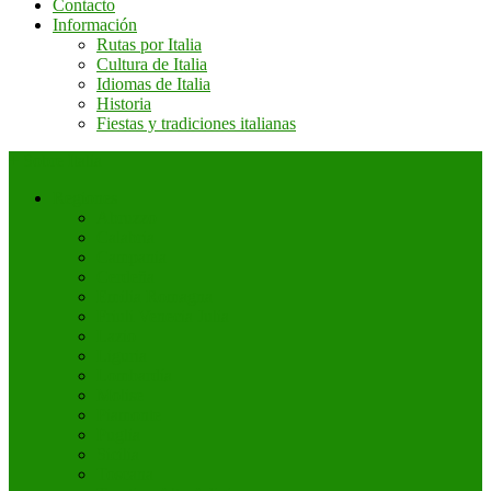
Contacto
Información
Rutas por Italia
Cultura de Italia
Idiomas de Italia
Historia
Fiestas y tradiciones italianas
+ Sobre Italia
Regiones
Abruzzo
Calabria
Campania
Cerdeña
Emilia Romagna
Friuli Venecia Julia
Lazio
Liguria
Lombardía
Molise
Piamonte
Puglia
Sicilia
Toscana