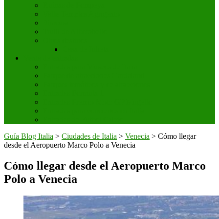
Ruinas de Pompeya
Valle Templos Agrigento
Siracusa
Trulli de Alberobello
Otros destinos
Casa de Julieta
Venta de entradas
Entradas para Museos de Italia
Parque de atracciones Gardaland
Parques temáticos y de atracciones
Entradas Formula 1
Entradas Premio Moto GP Mugello
Entradas para conciertos en Italia
Entradas de Futbol Calcio
Guía Blog Italia
>
Ciudades de Italia
>
Venecia
>
Cómo llegar
desde el Aeropuerto Marco Polo a Venecia
Cómo llegar desde el Aeropuerto Marco
Polo a Venecia