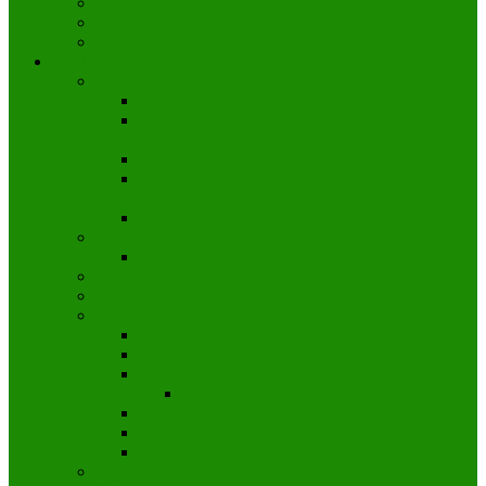
Trentino Alto Adigio
Valle de Aosta
Veneto
Ciudades
Venecia
Como llegar a Venecia
Cómo llegar desde el Aeropuerto Marco Polo a
Venecia
Puente Rialto
Excursiones a las islas de Murano y Burano
desde Venecia
Fiestas y tradiciones de Venecia
Ciudad del Vaticano
Museos Vaticanos
Florencia
Pisa
Milán
Como moverse por Milán
Milano Card- Tarjeta turística de Milán
Duomo de Milán
Cómo llegar al Duomo de Milán
Arte y cultura en Milán
Museos de Milán
Por donde salir en Milán
Nápoles