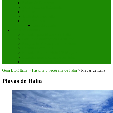
Ruinas de Pompeya
Valle Templos Agrigento
Siracusa
Trulli de Alberobello
Otros destinos
Casa de Julieta
Venta de entradas
Entradas para Museos de Italia
Parque de atracciones Gardaland
Parques temáticos y de atracciones
Entradas Formula 1
Entradas Premio Moto GP Mugello
Entradas para conciertos en Italia
Entradas de Futbol Calcio
Guía Blog Italia
>
Historia y geografía de Italia
>
Playas de Italia
Playas de Italia