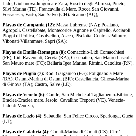
Lido, Giulianova-lungomare Zara, Roseto degli Abruzzi, Pineto,
Silvi Marina (TE); Francavilla al Mare, Rocca San Giovanni,
Fossacesia, Vasto, San Salvo (CH). Scanno (AQ);
Playas de
Campania (12)
: Massa Lubrense (NA); Positano,
Agropoli, Castellabate, Montecorice-Agnone e Capitello, Acciaroli-
Pioppi di Pollica, Casalvelino, Ascea, Pisciotta, Centola-Palinuro,
Vibonati-Villammare, Sapri (SA);
Playas de
Emilia-Romagna (8)
: Comacchio-Lidi Comacchiesi
(FE); Lidi Ravennati, Cervia (RA); Cesenatico, San Mauro Pascoli-
San Mauro mare (FC); Bellaria Igea Marina, Rimini, Cattolica (RN);
Playas de
Puglia (7)
: Rodi Garganico (FG); Polignano a Mare
(BA); Ostuni-Marina di Ostuni (BR); Castellaneta, Ginosa-Marina
di Ginova (TA); Castro, Salve (LE);
Playas de
Veneto (6)
: Caorle, San Michele al Tagliamento-Bibione,
Eraclea-Eraclea mare, Jesolo, Cavallino Treporti (VE), Venezia-
Lido di Venezia;
Playas de
Lazio
(4)
: Sabaudia, San Felice Circeo, Sperlonga, Gaeta
(LT);
Playas de
Calabria (4)
: Cariati-Marina di Cariati (CS); Ciro’