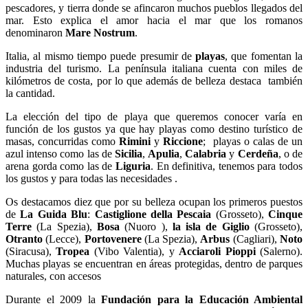
pescadores, y tierra donde se afincaron muchos pueblos llegados del
mar. Esto explica el amor hacia el mar que los romanos
denominaron
Mare Nostrum
.
Italia, al mismo tiempo puede presumir de
playas
, que fomentan la
industria del turismo. La península italiana cuenta con miles de
kilómetros de costa, por lo que además de belleza destaca también
la cantidad.
La elección del tipo de playa que queremos conocer varía en
función de los gustos ya que hay playas como destino turístico de
masas, concurridas como
Rimini
y
Riccione
; playas o calas de un
azul intenso como las de
Sicilia
,
Apulia
,
Calabria
y
Cerdeña
, o de
arena gorda como las de
Liguria
. En definitiva, tenemos para todos
los gustos y para todas las necesidades .
Os destacamos diez que por su belleza ocupan los primeros puestos
de
La Guida Blu
:
Castiglione della Pescaia
(Grosseto),
Cinque
Terre
(La Spezia),
Bosa
(Nuoro ),
la isla de Giglio
(Grosseto),
Otranto
(Lecce),
Portovenere
(La Spezia),
Arbus
(Cagliari),
Noto
(Siracusa),
Tropea
(Vibo Valentia), y
Acciaroli Pioppi
(Salerno).
Muchas playas se encuentran en áreas protegidas, dentro de parques
naturales, con accesos
Durante el 2009 la
Fundación para la Educación Ambiental