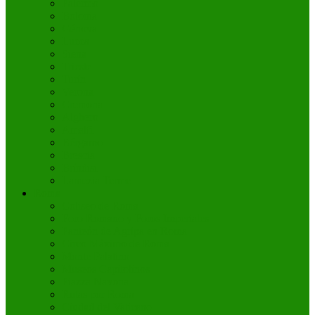
Palermo
Bolonia
Génova
Lucca
Siena
Trieste
Turín
Verona
Cremona
Alghero
Amalfi
Bérgamo
Brescia
Bríndisi
Lamezia Terme
Roma
Coliseo de Roma
Foro Romano y Foros Imperiales
Panteón de Agripa en Roma
Circo Máximo de Roma
Monte Palatino
Museos Capitolinos
Piazza Navona
Rutas por Roma
Ciudad del Vaticano