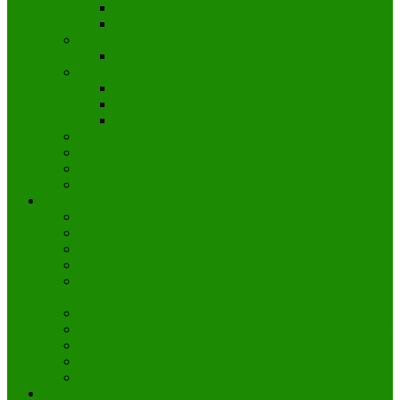
Levanto
Mapa de Cinque Terre
Costa Amalfitana
Excursiones por Capri, Sorrento y Nápoles
Isla de Capri
La Gruta Azul (Grotta Azzurra) de Capri
Actividades en Capri
Rutas por Capri
Valle de Orcia
Alpes Dolomitas
El lago de Garda
Le Langhe, Roero y Monferrato
Actividades
Museos de Italia
Mercados de Italia
Excursiones y actividades en Cinque Terre
Excursión a la Toscana desde Roma
Excursiones a las islas de Murano y Burano desde
Venecia
Excursiones por Capri, Sorrento y Nápoles
Excursión de un día a Nápoles y Pompeya desde Roma
Ruta por los volcanes de Italia
Trekking en los Alpes y Dolomitas con guía
Por dónde salir en Italia
Patrimonio UNESCO