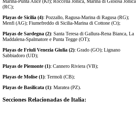
Marina-Punta Alice (Kr); Roccella Jonica, Marina di Gioiosa Jonica
(RC);
Playas de
Sicilia (4)
: Pozzallo, Ragusa-Marina di Ragusa (RG);
Menfi (AG); Fiumefreddo di Sicilia-Marina di Cottone (Ct);
Playas de
Sardegna
(2)
: Santa Teresa di Gallura-Rena Bianca, La
Maddalena-Spalmatore e Punta Tegge (OT);
Playas de
Friuli Venezia Giulia (2)
: Grado (GO); Lignano
Sabbiadoro (UD);
Playas de
Piemonte (1)
: Cannero Riviera (VB);
Playas de
Molise (1)
: Termoli (CB);
Playas de
Basilicata (1)
: Maratea (PZ).
Secciones Relacionadas de Italia: