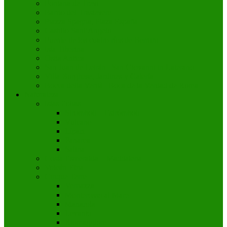
Fontana de Trevi
Barrio del Trastevere
Piazza Spagna, Plaza España
Castillo Sant’Angelo
Fuente de los cuatro ríos de Bernini
Isla Tiberina
Ostia Antica
San Juan de Letrán | San Giovanni in Laterano
Villa Borghese, Jardines y Galería
Bocca della Verità | Boca de la Verdad de Roma
Naturaleza
Islas Eolias
Stromboli – Estrómboli
Vulcano
Lípari
Panarea
Salina
Costa Esmeralda – Maddalena
Volcán Etna
Cinque Terre
Vernazza
Monterosso al Mare
Manarola
Levanto
Riomaggiore