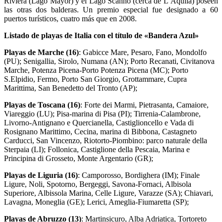
Riviera (Lago Mayor) y el Lago Scanno (cerca de L’Aquila) poseen
las otras dos balderas. Un premio especial fue designado a 60
puertos turísticos, cuatro más que en 2008.
Listado de playas de Italia con el título de «Bandera Azul»
Playas de Marche
(16)
: Gabicce Mare, Pesaro, Fano, Mondolfo
(PU); Senigallia, Sirolo, Numana (AN); Porto Recanati, Civitanova
Marche, Potenza Picena-Porto Potenza Picena (MC); Porto
S.Elpidio, Fermo, Porto San Giorgio, Grottammare, Cupra
Marittima, San Benedetto del Tronto (AP);
Playas de
Toscana
(16)
: Forte dei Marmi, Pietrasanta, Camaiore,
Viareggio (LU); Pisa-marina di Pisa (PI); Tirrenia-Calambrone,
Livorno-Antignano e Quercianella, Castiglioncello e Vada di
Rosignano Marittimo, Cecina, marina di Bibbona, Castagneto
Carducci, San Vincenzo, Riotorto-Piombino: parco naturale della
Sterpaia (LI); Follonica, Castiglione della Pescaia, Marina e
Principina di Grosseto, Monte Argentario (GR);
Playas de
Liguria
(16)
: Camporosso, Bordighera (IM); Finale
Ligure, Noli, Spotorno, Bergeggi, Savona-Fornaci, Albisola
Superiore, Albissola Marina, Celle Ligure, Varazze (SA); Chiavari,
Lavagna, Moneglia (GE); Lerici, Ameglia-Fiumaretta (SP);
Playas de
Abruzzo
(13)
: Martinsicuro, Alba Adriatica, Tortoreto