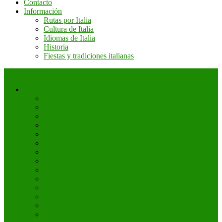
Contacto
Información
Rutas por Italia
Cultura de Italia
Idiomas de Italia
Historia
Fiestas y tradiciones italianas
+ Sobre Italia
Regiones
Abruzzo
Calabria
Campania
Cerdeña
Emilia Romagna
Friuli Venecia Julia
Lazio
Liguria
Lombardía
Molise
Piamonte
Puglia
Sicilia
Toscana