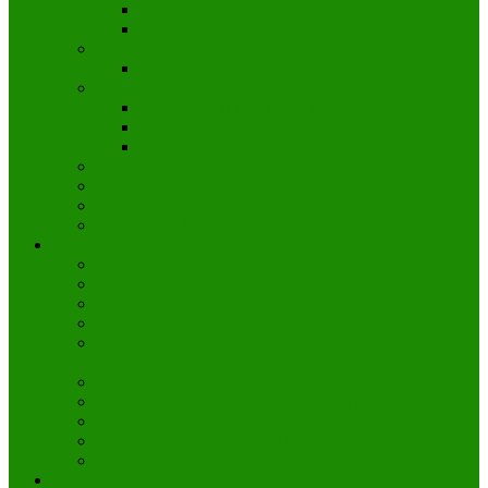
Levanto
Mapa de Cinque Terre
Costa Amalfitana
Excursiones por Capri, Sorrento y Nápoles
Isla de Capri
La Gruta Azul (Grotta Azzurra) de Capri
Actividades en Capri
Rutas por Capri
Valle de Orcia
Alpes Dolomitas
El lago de Garda
Le Langhe, Roero y Monferrato
Actividades
Museos de Italia
Mercados de Italia
Excursiones y actividades en Cinque Terre
Excursión a la Toscana desde Roma
Excursiones a las islas de Murano y Burano desde
Venecia
Excursiones por Capri, Sorrento y Nápoles
Excursión de un día a Nápoles y Pompeya desde Roma
Ruta por los volcanes de Italia
Trekking en los Alpes y Dolomitas con guía
Por dónde salir en Italia
Patrimonio UNESCO