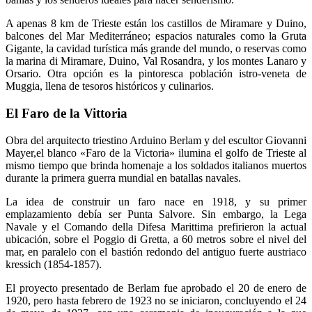
A apenas 8 km de Trieste están los castillos de Miramare y Duino,
balcones del Mar Mediterráneo; espacios naturales como la Gruta
Gigante, la cavidad turística más grande del mundo, o reservas como
la marina di Miramare, Duino, Val Rosandra, y los montes Lanaro y
Orsario. Otra opción es la pintoresca población istro-veneta de
Muggia, llena de tesoros históricos y culinarios.
El Faro de la Vittoria
Obra del arquitecto triestino Arduino Berlam y del escultor Giovanni
Mayer,el blanco «Faro de la Victoria» ilumina el golfo de Trieste al
mismo tiempo que brinda homenaje a los soldados italianos muertos
durante la primera guerra mundial en batallas navales.
La idea de construir un faro nace en 1918, y su primer
emplazamiento debía ser Punta Salvore. Sin embargo, la Lega
Navale y el Comando della Difesa Marittima prefirieron la actual
ubicación, sobre el Poggio di Gretta, a 60 metros sobre el nivel del
mar, en paralelo con el bastión redondo del antiguo fuerte austriaco
kressich (1854-1857).
El proyecto presentado de Berlam fue aprobado el 20 de enero de
1920, pero hasta febrero de 1923 no se iniciaron, concluyendo el 24