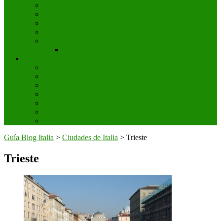
Ruinas de Pompeya
Valle Templos Agrigento
Siracusa
Trulli de Alberobello
Otros destinos
Casa de Julieta
Venta de entradas
Entradas para Museos de Italia
Parque de atracciones Gardaland
Parques temáticos y de atracciones
Entradas Formula 1
Entradas Premio Moto GP Mugello
Entradas para conciertos en Italia
Entradas de Futbol Calcio
Guía Blog Italia
>
Ciudades de Italia
>
Trieste
Trieste