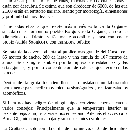
El «Carso» guarda miles de rutas, muchas de las cuales todavía
están por descubrir. Se estima que son alrededor de 6000, de las que
2.500 están en territorio italiano, siendo por morfología, dimensiones
y profundidad muy diversas.
Entre todas ellas la que reviste más interés es la Gruta Gigante,
situada en el homónimo pueblo Borgo Grotta Gigante, a sólo 15
kilómetros de Trieste, y fácilmente accesible ya sea con coche
propio (salida Sgonico) o con transporte público.
Se trata de la caverna abierta al público más grande del Carso, con
65 metros de ancho, 280 de largo y una cúpula de 107 metros de
altura. Se distingue también por la riqueza de estalactitas y las
estalagmitas, y por la concentración de calcitas que recubren las
paredes.
Dentro de la gruta los científicos han instalado un laboratorio
permanente para medir movimientos sismógrafos y realizar estudios
geomórficos.
Si bien no hay peligro de ningún tipo, conviene tener en cuenta
varios consejos: Principalmente que la temperatura interior es
bastante baja, aunque la visitemos en verano. Además el acceso a la
Bruta Gigante comporta bajar y subir bastantes escalones.
La Grotta está sólo cerrada el día de año nuevo, el 25 de diciembre,