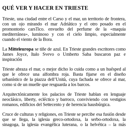
QUÉ VER Y HACER EN TRIESTE
Trieste, una ciudad entre el Carso y el mar, un territorio de frontera,
con un ojo mirando el mar Adriático y el otro posado en el
promontorio carsTico. envuelto del perfume de la «maquia
mediterránea», luminoso y con el cielo limpio, especialmente
cuando el viento de la Bora.
La
Mitteleuropa
se tiñe de azul. En Trieste grandes escritores como
James Joyce, Italo Svevo o Umberto Saba buscaron paz e
inspiración
Trieste abraza el mar, o mejor dicho lo cuida como a un huésped al
que le ofrece una alfombra roja. Basta fijarse en el diseño
urbanístico de la piazza dell’Unità, cuya fachada se ofrece al mar,
como si de un muelle que resguarda a los barcos.
Arquitectónicamente los palacios de Trieste hablan en lenguaje
neoclásico, liberty, ecléctico y barroco, conviviendo con vestigios
romanos, edificios del Settecento y de herencia hausbúrgica.
Cruce de culturas y religiones, en Trieste se percibe esa fusión desde
que se llega, la iglesia greco-ortodoxa, la serbo-ortodoxa, la
sinagoga, la iglesia evangélica luterana, o la helvética – la más