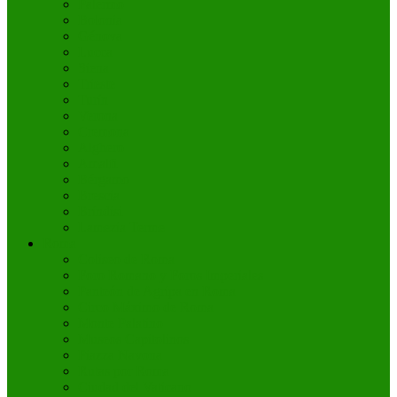
Palermo
Bolonia
Génova
Lucca
Siena
Trieste
Turín
Verona
Cremona
Alghero
Amalfi
Bérgamo
Brescia
Bríndisi
Lamezia Terme
Roma
Coliseo de Roma
Foro Romano y Foros Imperiales
Panteón de Agripa en Roma
Circo Máximo de Roma
Monte Palatino
Museos Capitolinos
Piazza Navona
Rutas por Roma
Ciudad del Vaticano