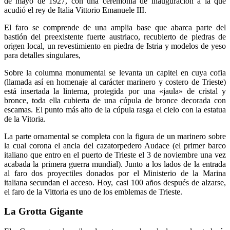
de mayo de 1927, con una ceremonia de inauguración a la que
acudió el rey de Italia Vittorio Emanuele III.
El faro se comprende de una amplia base que abarca parte del
bastión del preexistente fuerte austriaco, recubierto de piedras de
origen local, un revestimiento en piedra de Istria y modelos de yeso
para detalles singulares,
Sobre la columna monumental se levanta un capitel en cuya cofia
(llamada así en homenaje al carácter marinero y costero de Trieste)
está insertada la linterna, protegida por una «jaula» de cristal y
bronce, toda ella cubierta de una cúpula de bronce decorada con
escamas. El punto más alto de la cúpula rasga el cielo con la estatua
de la Vitoria.
La parte ornamental se completa con la figura de un marinero sobre
la cual corona el ancla del cazatorpedero Audace (el primer barco
italiano que entro en el puerto de Trieste el 3 de noviembre una vez
acabada la primera guerra mundial). Junto a los lados de la entrada
al faro dos proyectiles donados por el Ministerio de la Marina
italiana secundan el acceso. Hoy, casi 100 años después de alzarse,
el faro de la Vittoria es uno de los emblemas de Trieste.
La Grotta Gigante