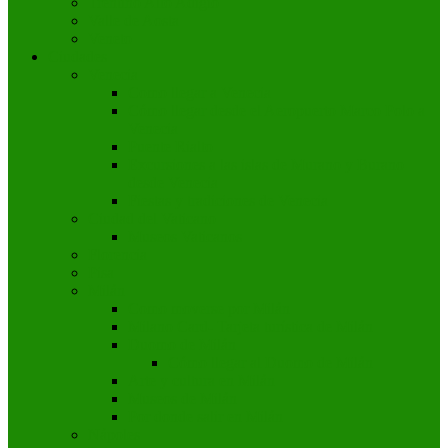
Trentino Alto Adigio
Valle de Aosta
Veneto
Ciudades
Venecia
Como llegar a Venecia
Cómo llegar desde el Aeropuerto Marco Polo a
Venecia
Puente Rialto
Excursiones a las islas de Murano y Burano
desde Venecia
Fiestas y tradiciones de Venecia
Ciudad del Vaticano
Museos Vaticanos
Florencia
Pisa
Milán
Como moverse por Milán
Milano Card- Tarjeta turística de Milán
Duomo de Milán
Cómo llegar al Duomo de Milán
Arte y cultura en Milán
Museos de Milán
Por donde salir en Milán
Nápoles