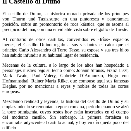
Il Castello di Duino
El castillo de Duino, la histórica morada privada de los príncipes
von Thurm und Taxis,surge en una pintoresca y panorámica
posición, sobre un promontorio de roca kárstica, que se asoma al
precipicio del mar, con una envidiable vista sobre el golfo de Trieste.
Al contrario de otros castillos, convertidos es «fríos» espacios
inertes, el Castillo Duino regalo a sus visitantes el calor que el
príncipe Carlo Alessandro di Torre Tasso, su esposa y sus tres hijos
han sabido infundir a su habitual lugar de residencia.
Mecenas de la cultura, a lo largo de los años han hospedado a
personajes ilustres bajo su techo como: Johann Strauss, Franz Liszt,
Mark Twain, Paul Valéry, Gabriele D’Annunzio, Hugo von
Hofmannsthal, Rainer Maria Rilke, que compuso aquí sus famosas
Elegías, por no mencionar a reyes y nobles de todas las cortes
europeas.
Mezclando realidad y leyenda, la historia del castillo de Duino y su
emplazamiento se remontan a época romana, periodo cuando se alzó
la torre primigenia, cuyos restos hoy están insertados en el cuerpo
del moderno castillo. Sin embargo, la primera fortaleza se
encontraba adyacente al castillo actual, y hoy en día queda poco del
edificio.