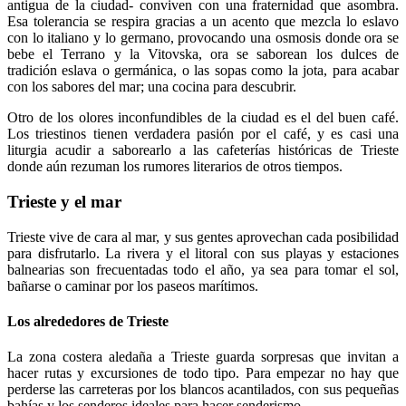
antigua de la ciudad- conviven con una fraternidad que asombra.
Esa tolerancia se respira gracias a un acento que mezcla lo eslavo
con lo italiano y lo germano, provocando una osmosis donde ora se
bebe el Terrano y la Vitovska, ora se saborean los dulces de
tradición eslava o germánica, o las sopas como la jota, para acabar
con los sabores del mar; una cocina para descubrir.
Otro de los olores inconfundibles de la ciudad es el del buen café.
Los triestinos tienen verdadera pasión por el café, y es casi una
liturgia acudir a saborearlo a las cafeterías históricas de Trieste
donde aún rezuman los rumores literarios de otros tiempos.
Trieste y el mar
Trieste vive de cara al mar, y sus gentes aprovechan cada posibilidad
para disfrutarlo. La rivera y el litoral con sus playas y estaciones
balnearias son frecuentadas todo el año, ya sea para tomar el sol,
bañarse o caminar por los paseos marítimos.
Los alrededores de Trieste
La zona costera aledaña a Trieste guarda sorpresas que invitan a
hacer rutas y excursiones de todo tipo. Para empezar no hay que
perderse las carreteras por los blancos acantilados, con sus pequeñas
bahías y los senderos ideales para hacer senderismo.