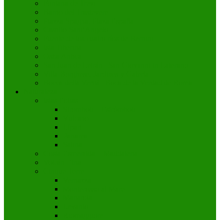
Fontana de Trevi
Barrio del Trastevere
Piazza Spagna, Plaza España
Castillo Sant’Angelo
Fuente de los cuatro ríos de Bernini
Isla Tiberina
Ostia Antica
San Juan de Letrán | San Giovanni in Laterano
Villa Borghese, Jardines y Galería
Bocca della Verità | Boca de la Verdad de Roma
Naturaleza
Islas Eolias
Stromboli – Estrómboli
Vulcano
Lípari
Panarea
Salina
Costa Esmeralda – Maddalena
Volcán Etna
Cinque Terre
Vernazza
Monterosso al Mare
Manarola
Levanto
Riomaggiore