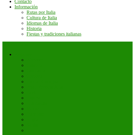
Contacto
Información
Rutas por Italia
Cultura de Italia
Idiomas de Italia
Historia
Fiestas y tradiciones italianas
+ Sobre Italia
Regiones
Abruzzo
Calabria
Campania
Cerdeña
Emilia Romagna
Friuli Venecia Julia
Lazio
Liguria
Lombardía
Molise
Piamonte
Puglia
Sicilia
Toscana