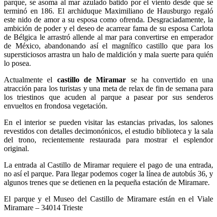
parque, se asoma al mar azulado batido por el viento desde que se
terminó en 186. El archiduque Maximiliano de Hausburgo regaló
este nido de amor a su esposa como ofrenda. Desgraciadamente, la
ambición de poder y el deseo de acarrear fama de su esposa Carlota
de Bélgica le arrastró allende al mar para convertirse en emperador
de México, abandonando así el magnífico castillo que para los
supersticiosos arrastra un halo de maldición y mala suerte para quién
lo posea.
Actualmente el
castillo de Miramar
se ha convertido en una
atracción para los turistas y una meta de relax de fin de semana para
los triestinos que acuden al parque a pasear por sus senderos
envueltos en frondosa vegetación.
En el interior se pueden visitar las estancias privadas, los salones
revestidos con detalles decimonónicos, el estudio biblioteca y la sala
del trono, recientemente restaurada para mostrar el esplendor
original.
La entrada al Castillo de Miramar requiere el pago de una entrada,
no así el parque. Para llegar podemos coger la línea de autobús 36, y
algunos trenes que se detienen en la pequeña estación de Miramare.
El parque y el Museo del Castillo de Miramare están en el Viale
Miramare – 34014 Trieste