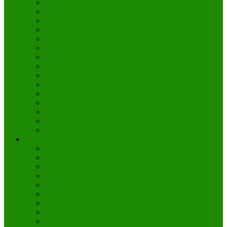
Palermo
Bolonia
Génova
Lucca
Siena
Trieste
Turín
Verona
Cremona
Alghero
Amalfi
Bérgamo
Brescia
Bríndisi
Lamezia Terme
Roma
Coliseo de Roma
Foro Romano y Foros Imperiales
Panteón de Agripa en Roma
Circo Máximo de Roma
Monte Palatino
Museos Capitolinos
Piazza Navona
Rutas por Roma
Ciudad del Vaticano