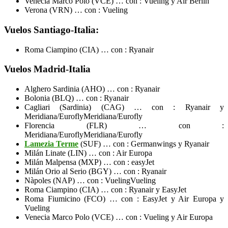
Venecia Marco Polo (VCE) … con : Vueling y Air Berlin
Verona (VRN) … con : Vueling
Vuelos Santiago-Italia:
Roma Ciampino (CIA) … con : Ryanair
Vuelos Madrid-Italia
Alghero Sardinia (AHO) … con : Ryanair
Bolonia (BLQ) … con : Ryanair
Cagliari (Sardinia) (CAG) … con : Ryanair y
Meridiana/EuroflyMeridiana/Eurofly
Florencia (FLR) … con :
Meridiana/EuroflyMeridiana/Eurofly
Lamezia Terme
(SUF) … con : Germanwings y Ryanair
Milán Linate (LIN) … con : Air Europa
Milán Malpensa (MXP) … con : easyJet
Milán Orio al Serio (BGY) … con : Ryanair
Nàpoles (NAP) … con : VuelingVueling
Roma Ciampino (CIA) … con : Ryanair y EasyJet
Roma Fiumicino (FCO) … con : EasyJet y Air Europa y
Vueling
Venecia Marco Polo (VCE) … con : Vueling y Air Europa