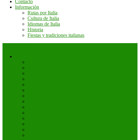
Contacto
Información
Rutas por Italia
Cultura de Italia
Idiomas de Italia
Historia
Fiestas y tradiciones italianas
+ Sobre Italia
Regiones
Abruzzo
Calabria
Campania
Cerdeña
Emilia Romagna
Friuli Venecia Julia
Lazio
Liguria
Lombardía
Molise
Piamonte
Puglia
Sicilia
Toscana