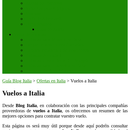
Ruinas de Pompeya
Valle Templos Agrigento
Siracusa
Trulli de Alberobello
Otros destinos
Casa de Julieta
Venta de entradas
Entradas para Museos de Italia
Parque de atracciones Gardaland
Parques temáticos y de atracciones
Entradas Formula 1
Entradas Premio Moto GP Mugello
Entradas para conciertos en Italia
Entradas de Futbol Calcio
Guía Blog Italia
>
Ofertas en Italia
>
Vuelos a Italia
Vuelos a Italia
Desde
Blog Italia
, en colaboración con las principales compañías
proveedoras de
vuelos a Italia
, os ofrecemos un resumen de las
mejores opciones para contratar vuestro vuelo.
Esta página os será muy útil porque desde aquí podréis consultar