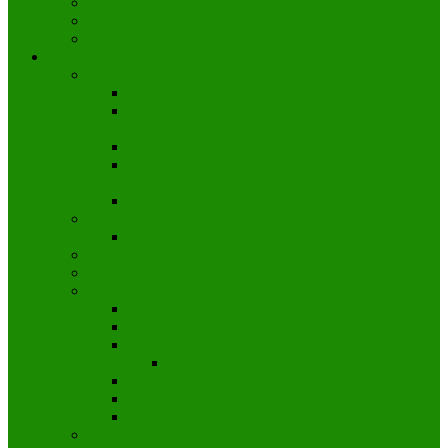
Trentino Alto Adigio
Valle de Aosta
Veneto
Ciudades
Venecia
Como llegar a Venecia
Cómo llegar desde el Aeropuerto Marco Polo a
Venecia
Puente Rialto
Excursiones a las islas de Murano y Burano
desde Venecia
Fiestas y tradiciones de Venecia
Ciudad del Vaticano
Museos Vaticanos
Florencia
Pisa
Milán
Como moverse por Milán
Milano Card- Tarjeta turística de Milán
Duomo de Milán
Cómo llegar al Duomo de Milán
Arte y cultura en Milán
Museos de Milán
Por donde salir en Milán
Nápoles