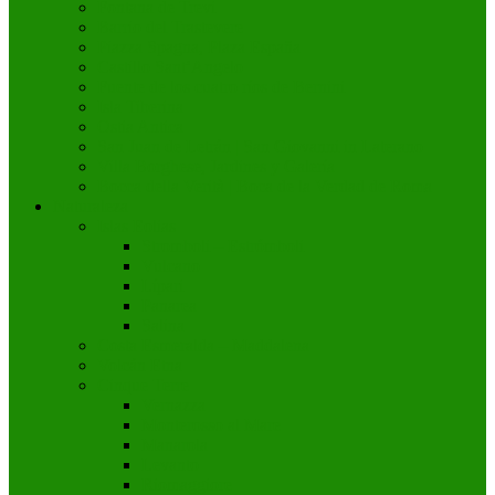
Fontana de Trevi
Barrio del Trastevere
Piazza Spagna, Plaza España
Castillo Sant’Angelo
Fuente de los cuatro ríos de Bernini
Isla Tiberina
Ostia Antica
San Juan de Letrán | San Giovanni in Laterano
Villa Borghese, Jardines y Galería
Bocca della Verità | Boca de la Verdad de Roma
Naturaleza
Islas Eolias
Stromboli – Estrómboli
Vulcano
Lípari
Panarea
Salina
Costa Esmeralda – Maddalena
Volcán Etna
Cinque Terre
Vernazza
Monterosso al Mare
Manarola
Levanto
Riomaggiore