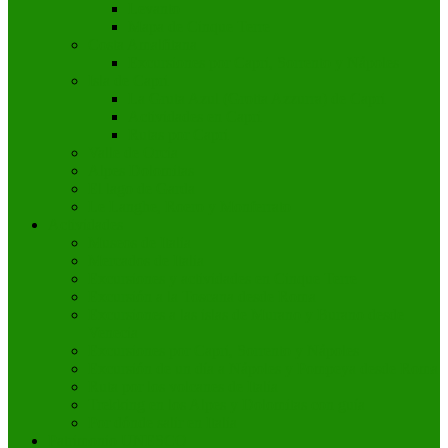
Levanto
Mapa de Cinque Terre
Costa Amalfitana
Excursiones por Capri, Sorrento y Nápoles
Isla de Capri
La Gruta Azul (Grotta Azzurra) de Capri
Actividades en Capri
Rutas por Capri
Valle de Orcia
Alpes Dolomitas
El lago de Garda
Le Langhe, Roero y Monferrato
Actividades
Museos de Italia
Mercados de Italia
Excursiones y actividades en Cinque Terre
Excursión a la Toscana desde Roma
Excursiones a las islas de Murano y Burano desde
Venecia
Excursiones por Capri, Sorrento y Nápoles
Excursión de un día a Nápoles y Pompeya desde Roma
Ruta por los volcanes de Italia
Trekking en los Alpes y Dolomitas con guía
Por dónde salir en Italia
Patrimonio UNESCO