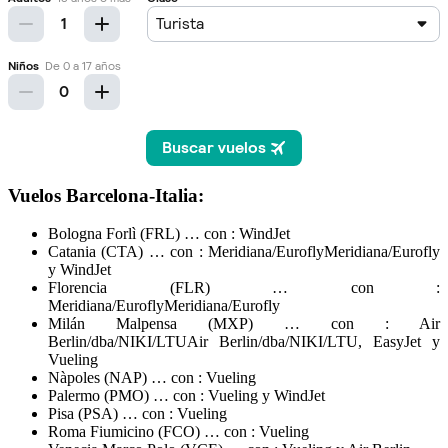
Vuelos Barcelona-Italia:
Bologna Forlì (FRL) … con : WindJet
Catania (CTA) … con : Meridiana/EuroflyMeridiana/Eurofly
y WindJet
Florencia (FLR) … con :
Meridiana/EuroflyMeridiana/Eurofly
Milán Malpensa (MXP) … con : Air
Berlin/dba/NIKI/LTUAir Berlin/dba/NIKI/LTU, EasyJet y
Vueling
Nàpoles (NAP) … con : Vueling
Palermo (PMO) … con : Vueling y WindJet
Pisa (PSA) … con : Vueling
Roma Fiumicino (FCO) … con : Vueling