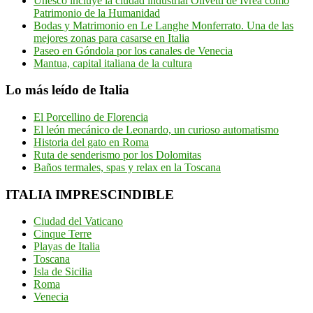
Unesco incluye la ciudad industrial Olivetti de Ivrea como
Patrimonio de la Humanidad
Bodas y Matrimonio en Le Langhe Monferrato. Una de las
mejores zonas para casarse en Italia
Paseo en Góndola por los canales de Venecia
Mantua, capital italiana de la cultura
Lo más leído de Italia
El Porcellino de Florencia
El león mecánico de Leonardo, un curioso automatismo
Historia del gato en Roma
Ruta de senderismo por los Dolomitas
Baños termales, spas y relax en la Toscana
ITALIA IMPRESCINDIBLE
Ciudad del Vaticano
Cinque Terre
Playas de Italia
Toscana
Isla de Sicilia
Roma
Venecia