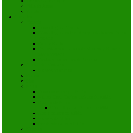
Trentino Alto Adigio
Valle de Aosta
Veneto
Ciudades
Venecia
Como llegar a Venecia
Cómo llegar desde el Aeropuerto Marco Polo a
Venecia
Puente Rialto
Excursiones a las islas de Murano y Burano
desde Venecia
Fiestas y tradiciones de Venecia
Ciudad del Vaticano
Museos Vaticanos
Florencia
Pisa
Milán
Como moverse por Milán
Milano Card- Tarjeta turística de Milán
Duomo de Milán
Cómo llegar al Duomo de Milán
Arte y cultura en Milán
Museos de Milán
Por donde salir en Milán
Nápoles