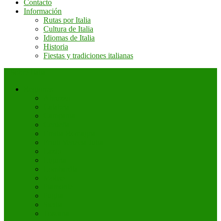
Contacto
Información
Rutas por Italia
Cultura de Italia
Idiomas de Italia
Historia
Fiestas y tradiciones italianas
+ Sobre Italia
Regiones
Abruzzo
Calabria
Campania
Cerdeña
Emilia Romagna
Friuli Venecia Julia
Lazio
Liguria
Lombardía
Molise
Piamonte
Puglia
Sicilia
Toscana