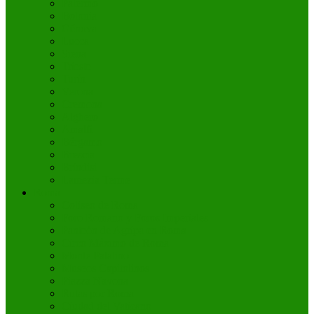
Palermo
Bolonia
Génova
Lucca
Siena
Trieste
Turín
Verona
Cremona
Alghero
Amalfi
Bérgamo
Brescia
Bríndisi
Lamezia Terme
Roma
Coliseo de Roma
Foro Romano y Foros Imperiales
Panteón de Agripa en Roma
Circo Máximo de Roma
Monte Palatino
Museos Capitolinos
Piazza Navona
Rutas por Roma
Ciudad del Vaticano