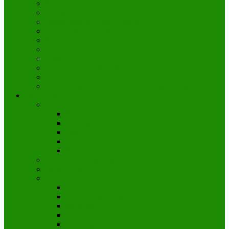
Fontana de Trevi
Barrio del Trastevere
Piazza Spagna, Plaza España
Castillo Sant’Angelo
Fuente de los cuatro ríos de Bernini
Isla Tiberina
Ostia Antica
San Juan de Letrán | San Giovanni in Laterano
Villa Borghese, Jardines y Galería
Bocca della Verità | Boca de la Verdad de Roma
Naturaleza
Islas Eolias
Stromboli – Estrómboli
Vulcano
Lípari
Panarea
Salina
Costa Esmeralda – Maddalena
Volcán Etna
Cinque Terre
Vernazza
Monterosso al Mare
Manarola
Levanto
Riomaggiore