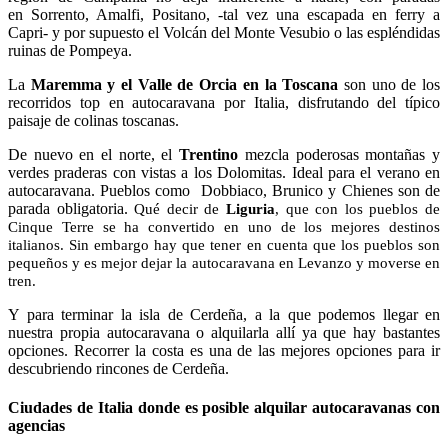
en Sorrento, Amalfi, Positano, -tal vez una escapada en ferry a
Capri- y por supuesto el Volcán del Monte Vesubio o las espléndidas
ruinas de Pompeya.
La
Maremma y el Valle de Orcia en la Toscana
son uno de los
recorridos top en autocaravana por Italia, disfrutando del típico
paisaje de colinas toscanas.
De nuevo en el norte, el
Trentino
mezcla poderosas montañas y
verdes praderas con vistas a los Dolomitas. Ideal para el verano en
autocaravana. Pueblos como Dobbiaco, Brunico y Chienes son de
parada obligatoria.
Qué decir de
Liguria
, que con los pueblos de
Cinque Terre se ha convertido en uno de los mejores destinos
italianos. Sin embargo hay que tener en cuenta que los pueblos son
pequeños y es mejor dejar la autocaravana en Levanzo y moverse en
tren.
Y para terminar la isla de Cerdeña, a la que podemos llegar en
nuestra propia autocaravana o alquilarla allí ya que hay bastantes
opciones. Recorrer la costa es una de las mejores opciones para ir
descubriendo rincones de Cerdeña.
Ciudades de Italia donde es posible alquilar autocaravanas con
agencias