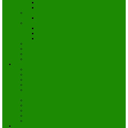
Levanto
Mapa de Cinque Terre
Costa Amalfitana
Excursiones por Capri, Sorrento y Nápoles
Isla de Capri
La Gruta Azul (Grotta Azzurra) de Capri
Actividades en Capri
Rutas por Capri
Valle de Orcia
Alpes Dolomitas
El lago de Garda
Le Langhe, Roero y Monferrato
Actividades
Museos de Italia
Mercados de Italia
Excursiones y actividades en Cinque Terre
Excursión a la Toscana desde Roma
Excursiones a las islas de Murano y Burano desde
Venecia
Excursiones por Capri, Sorrento y Nápoles
Excursión de un día a Nápoles y Pompeya desde Roma
Ruta por los volcanes de Italia
Trekking en los Alpes y Dolomitas con guía
Por dónde salir en Italia
Patrimonio UNESCO