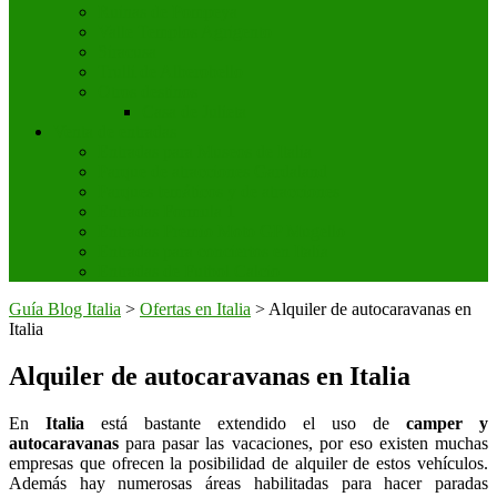
Ruinas de Pompeya
Valle Templos Agrigento
Siracusa
Trulli de Alberobello
Otros destinos
Casa de Julieta
Venta de entradas
Entradas para Museos de Italia
Parque de atracciones Gardaland
Parques temáticos y de atracciones
Entradas Formula 1
Entradas Premio Moto GP Mugello
Entradas para conciertos en Italia
Entradas de Futbol Calcio
Guía Blog Italia
>
Ofertas en Italia
>
Alquiler de autocaravanas en
Italia
Alquiler de autocaravanas en Italia
En
Italia
está bastante extendido el uso de
camper y
autocaravanas
para pasar las vacaciones, por eso existen muchas
empresas que ofrecen la posibilidad de alquiler de estos vehículos.
Además hay numerosas áreas habilitadas para hacer paradas