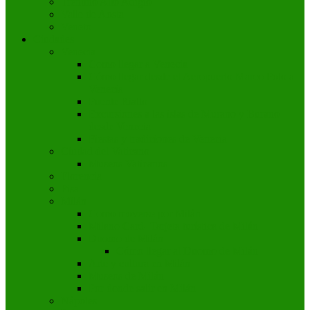
Trentino Alto Adigio
Valle de Aosta
Veneto
Ciudades
Venecia
Como llegar a Venecia
Cómo llegar desde el Aeropuerto Marco Polo a
Venecia
Puente Rialto
Excursiones a las islas de Murano y Burano
desde Venecia
Fiestas y tradiciones de Venecia
Ciudad del Vaticano
Museos Vaticanos
Florencia
Pisa
Milán
Como moverse por Milán
Milano Card- Tarjeta turística de Milán
Duomo de Milán
Cómo llegar al Duomo de Milán
Arte y cultura en Milán
Museos de Milán
Por donde salir en Milán
Nápoles