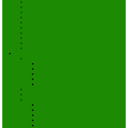
Fontana de Trevi
Barrio del Trastevere
Piazza Spagna, Plaza España
Castillo Sant’Angelo
Fuente de los cuatro ríos de Bernini
Isla Tiberina
Ostia Antica
San Juan de Letrán | San Giovanni in Laterano
Villa Borghese, Jardines y Galería
Bocca della Verità | Boca de la Verdad de Roma
Naturaleza
Islas Eolias
Stromboli – Estrómboli
Vulcano
Lípari
Panarea
Salina
Costa Esmeralda – Maddalena
Volcán Etna
Cinque Terre
Vernazza
Monterosso al Mare
Manarola
Levanto
Riomaggiore