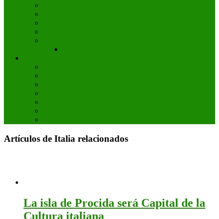
Ruinas de Pompeya
Valle Templos Agrigento
Siracusa
Trulli de Alberobello
Otros destinos
Casa de Julieta
Venta de entradas
Entradas para Museos de Italia
Parque de atracciones Gardaland
Parques temáticos y de atracciones
Entradas Formula 1
Entradas Premio Moto GP Mugello
Entradas para conciertos en Italia
Entradas de Futbol Calcio
Artículos de Italia relacionados
La isla de Procida será Capital de la
Cultura italiana