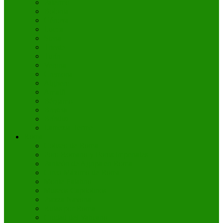
Palermo
Bolonia
Génova
Lucca
Siena
Trieste
Turín
Verona
Cremona
Alghero
Amalfi
Bérgamo
Brescia
Bríndisi
Lamezia Terme
Roma
Coliseo de Roma
Foro Romano y Foros Imperiales
Panteón de Agripa en Roma
Circo Máximo de Roma
Monte Palatino
Museos Capitolinos
Piazza Navona
Rutas por Roma
Ciudad del Vaticano