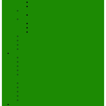
Levanto
Mapa de Cinque Terre
Costa Amalfitana
Excursiones por Capri, Sorrento y Nápoles
Isla de Capri
La Gruta Azul (Grotta Azzurra) de Capri
Actividades en Capri
Rutas por Capri
Valle de Orcia
Alpes Dolomitas
El lago de Garda
Le Langhe, Roero y Monferrato
Actividades
Museos de Italia
Mercados de Italia
Excursiones y actividades en Cinque Terre
Excursión a la Toscana desde Roma
Excursiones a las islas de Murano y Burano desde
Venecia
Excursiones por Capri, Sorrento y Nápoles
Excursión de un día a Nápoles y Pompeya desde Roma
Ruta por los volcanes de Italia
Trekking en los Alpes y Dolomitas con guía
Por dónde salir en Italia
Patrimonio UNESCO