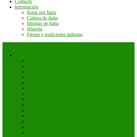
Contacto
Información
Rutas por Italia
Cultura de Italia
Idiomas de Italia
Historia
Fiestas y tradiciones italianas
+ Sobre Italia
Regiones
Abruzzo
Calabria
Campania
Cerdeña
Emilia Romagna
Friuli Venecia Julia
Lazio
Liguria
Lombardía
Molise
Piamonte
Puglia
Sicilia
Toscana