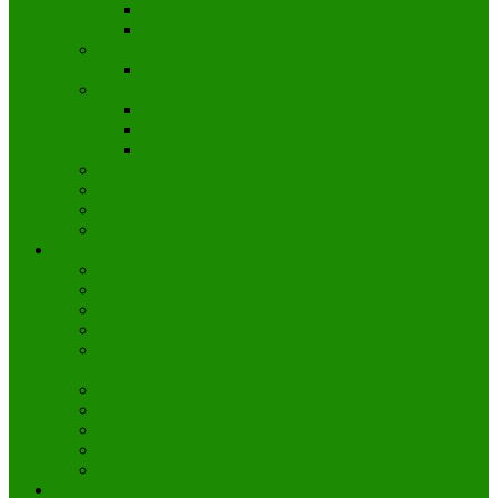
Levanto
Mapa de Cinque Terre
Costa Amalfitana
Excursiones por Capri, Sorrento y Nápoles
Isla de Capri
La Gruta Azul (Grotta Azzurra) de Capri
Actividades en Capri
Rutas por Capri
Valle de Orcia
Alpes Dolomitas
El lago de Garda
Le Langhe, Roero y Monferrato
Actividades
Museos de Italia
Mercados de Italia
Excursiones y actividades en Cinque Terre
Excursión a la Toscana desde Roma
Excursiones a las islas de Murano y Burano desde
Venecia
Excursiones por Capri, Sorrento y Nápoles
Excursión de un día a Nápoles y Pompeya desde Roma
Ruta por los volcanes de Italia
Trekking en los Alpes y Dolomitas con guía
Por dónde salir en Italia
Patrimonio UNESCO