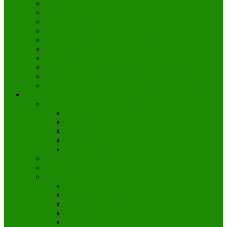
Fontana de Trevi
Barrio del Trastevere
Piazza Spagna, Plaza España
Castillo Sant’Angelo
Fuente de los cuatro ríos de Bernini
Isla Tiberina
Ostia Antica
San Juan de Letrán | San Giovanni in Laterano
Villa Borghese, Jardines y Galería
Bocca della Verità | Boca de la Verdad de Roma
Naturaleza
Islas Eolias
Stromboli – Estrómboli
Vulcano
Lípari
Panarea
Salina
Costa Esmeralda – Maddalena
Volcán Etna
Cinque Terre
Vernazza
Monterosso al Mare
Manarola
Levanto
Riomaggiore