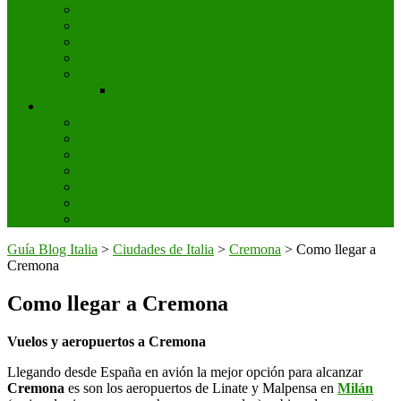
Ruinas de Pompeya
Valle Templos Agrigento
Siracusa
Trulli de Alberobello
Otros destinos
Casa de Julieta
Venta de entradas
Entradas para Museos de Italia
Parque de atracciones Gardaland
Parques temáticos y de atracciones
Entradas Formula 1
Entradas Premio Moto GP Mugello
Entradas para conciertos en Italia
Entradas de Futbol Calcio
Guía Blog Italia
>
Ciudades de Italia
>
Cremona
>
Como llegar a
Cremona
Como llegar a Cremona
Vuelos y aeropuertos a Cremona
Llegando desde España en avión la mejor opción para alcanzar
Cremona
es son los aeropuertos de Linate y Malpensa en
Milán