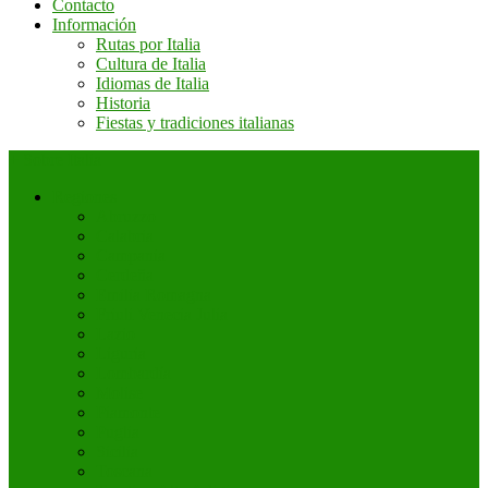
Contacto
Información
Rutas por Italia
Cultura de Italia
Idiomas de Italia
Historia
Fiestas y tradiciones italianas
+ Sobre Italia
Regiones
Abruzzo
Calabria
Campania
Cerdeña
Emilia Romagna
Friuli Venecia Julia
Lazio
Liguria
Lombardía
Molise
Piamonte
Puglia
Sicilia
Toscana