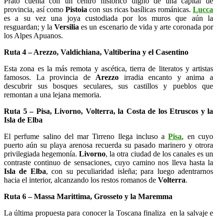
Prato cuenta con un centro histórico digno de una capital de
provincia, así como
Pistoia
con sus ricas basílicas románicas.
Lucca
es a su vez una joya custodiada por los muros que aún la
resguardan; y la
Versilia
es un escenario de vida y arte coronada por
los Alpes Apuanos.
Ruta 4 – Arezzo, Valdichiana, Valtiberina y el Casentino
Esta zona es la más remota y ascética, tierra de literatos y artistas
famosos. La provincia de
Arezzo
irradia encanto y anima a
descubrir sus bosques seculares, sus castillos y pueblos que
remontan a una lejana memoria.
Ruta 5 – Pisa, Livorno, Volterra, la Costa de los Etruscos y la
Isla de Elba
El perfume salino del mar Tirreno llega incluso a
Pisa
, en cuyo
puerto aún su playa arenosa recuerda su pasado marinero y otrora
privilegiada hegemonía.
Livorno
, la otra ciudad de los canales es un
contraste continuo de sensaciones, cuyo camino nos lleva hasta la
Isla de Elba
, con su peculiaridad isleña; para luego adentrarnos
hacia el interior, alcanzando los restos romanos de
Volterra
.
Ruta 6 – Massa Marittima, Grosseto y la Maremma
La última propuesta para conocer la Toscana finaliza en la salvaje e