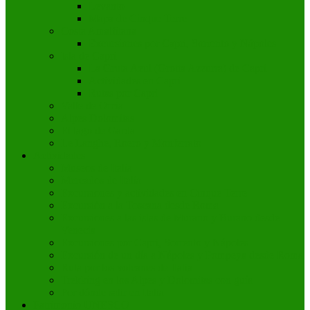
Levanto
Mapa de Cinque Terre
Costa Amalfitana
Excursiones por Capri, Sorrento y Nápoles
Isla de Capri
La Gruta Azul (Grotta Azzurra) de Capri
Actividades en Capri
Rutas por Capri
Valle de Orcia
Alpes Dolomitas
El lago de Garda
Le Langhe, Roero y Monferrato
Actividades
Museos de Italia
Mercados de Italia
Excursiones y actividades en Cinque Terre
Excursión a la Toscana desde Roma
Excursiones a las islas de Murano y Burano desde
Venecia
Excursiones por Capri, Sorrento y Nápoles
Excursión de un día a Nápoles y Pompeya desde Roma
Ruta por los volcanes de Italia
Trekking en los Alpes y Dolomitas con guía
Por dónde salir en Italia
Patrimonio UNESCO