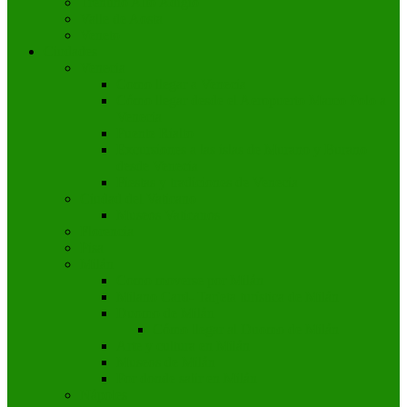
Trentino Alto Adigio
Valle de Aosta
Veneto
Ciudades
Venecia
Como llegar a Venecia
Cómo llegar desde el Aeropuerto Marco Polo a
Venecia
Puente Rialto
Excursiones a las islas de Murano y Burano
desde Venecia
Fiestas y tradiciones de Venecia
Ciudad del Vaticano
Museos Vaticanos
Florencia
Pisa
Milán
Como moverse por Milán
Milano Card- Tarjeta turística de Milán
Duomo de Milán
Cómo llegar al Duomo de Milán
Arte y cultura en Milán
Museos de Milán
Por donde salir en Milán
Nápoles