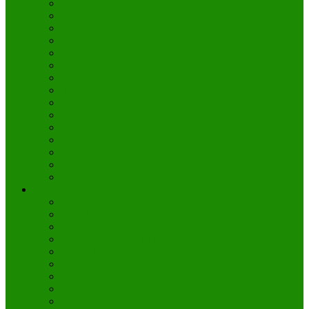
Palermo
Bolonia
Génova
Lucca
Siena
Trieste
Turín
Verona
Cremona
Alghero
Amalfi
Bérgamo
Brescia
Bríndisi
Lamezia Terme
Roma
Coliseo de Roma
Foro Romano y Foros Imperiales
Panteón de Agripa en Roma
Circo Máximo de Roma
Monte Palatino
Museos Capitolinos
Piazza Navona
Rutas por Roma
Ciudad del Vaticano