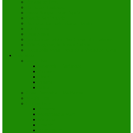
Fontana de Trevi
Barrio del Trastevere
Piazza Spagna, Plaza España
Castillo Sant’Angelo
Fuente de los cuatro ríos de Bernini
Isla Tiberina
Ostia Antica
San Juan de Letrán | San Giovanni in Laterano
Villa Borghese, Jardines y Galería
Bocca della Verità | Boca de la Verdad de Roma
Naturaleza
Islas Eolias
Stromboli – Estrómboli
Vulcano
Lípari
Panarea
Salina
Costa Esmeralda – Maddalena
Volcán Etna
Cinque Terre
Vernazza
Monterosso al Mare
Manarola
Levanto
Riomaggiore