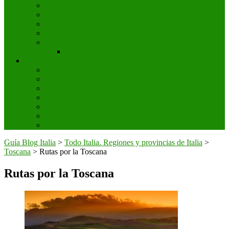
Ruinas de Pompeya
Valle Templos Agrigento
Siracusa
Trulli de Alberobello
Otros destinos
Casa de Julieta
Venta de entradas
Entradas para Museos de Italia
Parque de atracciones Gardaland
Parques temáticos y de atracciones
Entradas Formula 1
Entradas Premio Moto GP Mugello
Entradas para conciertos en Italia
Entradas de Futbol Calcio
Guía Blog Italia
>
Todo Italia. Regiones y provincias de Italia
>
Toscana
>
Rutas por la Toscana
Rutas por la Toscana