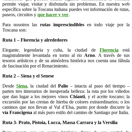
permite viajar, visitar y disfrutarla sin problemas. En nuestra web
específica sobre la Toscana italiana puedes ver información de rutas,
paseos, circuitos y
que hacer y ver
.
Para nosotros las
rutas imprescindibles
en todo viaje por la
Toscana son:
Ruta 1 – Florencia y alrededores
Elegante, legendaria y culta, la ciudad de
Florencia
está
magistralmente levantada en torno al rio
Arno
. A través de sus
tesoros artísticos y de su atmósfera histórica nos cuenta una fábula
de fascinación por el Renacimiento.
Ruta 2 – Siena y el Senese
Desde
Siena
, la ciudad del
Palio
– intacta al paso del tiempo –
parten tres itinerarios de inesperada belleza: la ruta por los viñedos
que dan lugar a los mejores vinos
Chianti
, y el aceite toscano; la
excursión por las crestas de hierba de colores extraordinarios; o los
caminos que nos llevan al Val d’Elsa, punto por donde discurre la
vía Francigena
al más puro estilo del camino de Santiago por Italia.
Ruta 3- Prato, Pistoia, Lucca, Massa Carrara y la Versilia