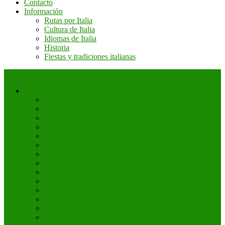
Contacto
Información
Rutas por Italia
Cultura de Italia
Idiomas de Italia
Historia
Fiestas y tradiciones italianas
+ Sobre Italia
Regiones
Abruzzo
Calabria
Campania
Cerdeña
Emilia Romagna
Friuli Venecia Julia
Lazio
Liguria
Lombardía
Molise
Piamonte
Puglia
Sicilia
Toscana