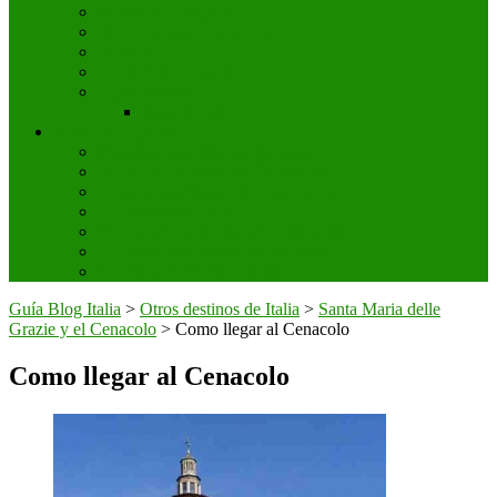
Ruinas de Pompeya
Valle Templos Agrigento
Siracusa
Trulli de Alberobello
Otros destinos
Casa de Julieta
Venta de entradas
Entradas para Museos de Italia
Parque de atracciones Gardaland
Parques temáticos y de atracciones
Entradas Formula 1
Entradas Premio Moto GP Mugello
Entradas para conciertos en Italia
Entradas de Futbol Calcio
Guía Blog Italia
>
Otros destinos de Italia
>
Santa Maria delle
Grazie y el Cenacolo
>
Como llegar al Cenacolo
Como llegar al Cenacolo