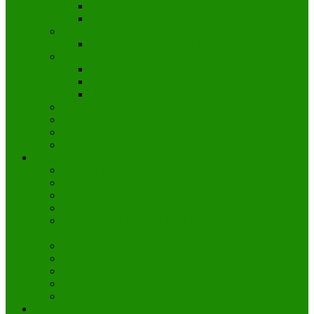
Levanto
Mapa de Cinque Terre
Costa Amalfitana
Excursiones por Capri, Sorrento y Nápoles
Isla de Capri
La Gruta Azul (Grotta Azzurra) de Capri
Actividades en Capri
Rutas por Capri
Valle de Orcia
Alpes Dolomitas
El lago de Garda
Le Langhe, Roero y Monferrato
Actividades
Museos de Italia
Mercados de Italia
Excursiones y actividades en Cinque Terre
Excursión a la Toscana desde Roma
Excursiones a las islas de Murano y Burano desde
Venecia
Excursiones por Capri, Sorrento y Nápoles
Excursión de un día a Nápoles y Pompeya desde Roma
Ruta por los volcanes de Italia
Trekking en los Alpes y Dolomitas con guía
Por dónde salir en Italia
Patrimonio UNESCO