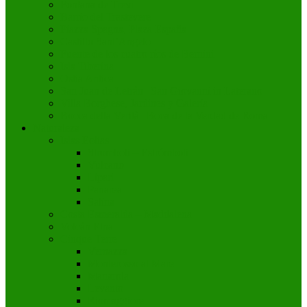
Fontana de Trevi
Barrio del Trastevere
Piazza Spagna, Plaza España
Castillo Sant’Angelo
Fuente de los cuatro ríos de Bernini
Isla Tiberina
Ostia Antica
San Juan de Letrán | San Giovanni in Laterano
Villa Borghese, Jardines y Galería
Bocca della Verità | Boca de la Verdad de Roma
Naturaleza
Islas Eolias
Stromboli – Estrómboli
Vulcano
Lípari
Panarea
Salina
Costa Esmeralda – Maddalena
Volcán Etna
Cinque Terre
Vernazza
Monterosso al Mare
Manarola
Levanto
Riomaggiore