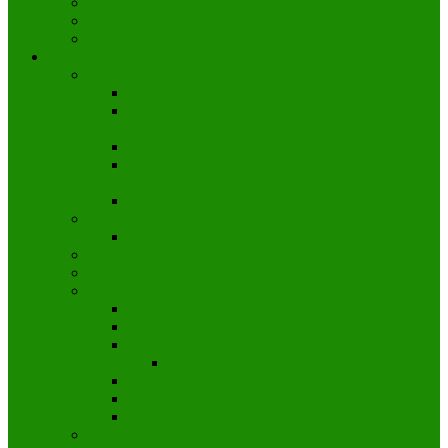
Trentino Alto Adigio
Valle de Aosta
Veneto
Ciudades
Venecia
Como llegar a Venecia
Cómo llegar desde el Aeropuerto Marco Polo a
Venecia
Puente Rialto
Excursiones a las islas de Murano y Burano
desde Venecia
Fiestas y tradiciones de Venecia
Ciudad del Vaticano
Museos Vaticanos
Florencia
Pisa
Milán
Como moverse por Milán
Milano Card- Tarjeta turística de Milán
Duomo de Milán
Cómo llegar al Duomo de Milán
Arte y cultura en Milán
Museos de Milán
Por donde salir en Milán
Nápoles