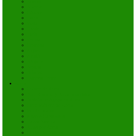
Palermo
Bolonia
Génova
Lucca
Siena
Trieste
Turín
Verona
Cremona
Alghero
Amalfi
Bérgamo
Brescia
Bríndisi
Lamezia Terme
Roma
Coliseo de Roma
Foro Romano y Foros Imperiales
Panteón de Agripa en Roma
Circo Máximo de Roma
Monte Palatino
Museos Capitolinos
Piazza Navona
Rutas por Roma
Ciudad del Vaticano