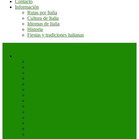
Contacto
Información
Rutas por Italia
Cultura de Italia
Idiomas de Italia
Historia
Fiestas y tradiciones italianas
+ Sobre Italia
Regiones
Abruzzo
Calabria
Campania
Cerdeña
Emilia Romagna
Friuli Venecia Julia
Lazio
Liguria
Lombardía
Molise
Piamonte
Puglia
Sicilia
Toscana