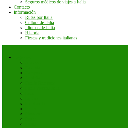
Seguros médicos de viajes a Italia
Contacto
Información
Rutas por Italia
Cultura de Italia
Idiomas de Italia
Historia
Fiestas y tradiciones italianas
+ Sobre Italia
Regiones
Abruzzo
Calabria
Campania
Cerdeña
Emilia Romagna
Friuli Venecia Julia
Lazio
Liguria
Lombardía
Molise
Piamonte
Puglia
Sicilia