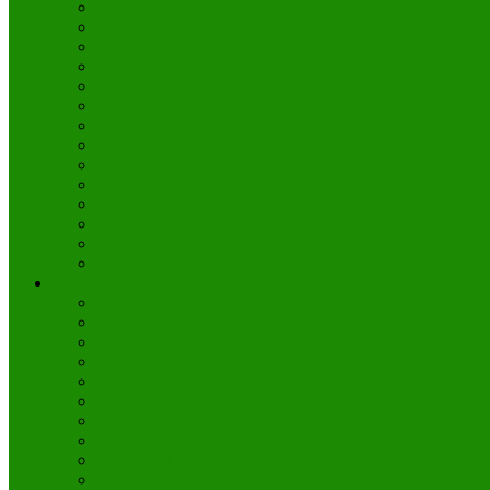
Bolonia
Génova
Lucca
Siena
Trieste
Turín
Verona
Cremona
Alghero
Amalfi
Bérgamo
Brescia
Bríndisi
Lamezia Terme
Roma
Coliseo de Roma
Foro Romano y Foros Imperiales
Panteón de Agripa en Roma
Circo Máximo de Roma
Monte Palatino
Museos Capitolinos
Piazza Navona
Rutas por Roma
Ciudad del Vaticano
Fontana de Trevi