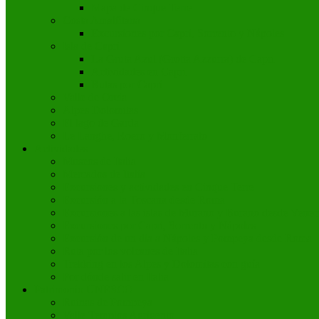
Mapa de Cinque Terre
Costa Amalfitana
Excursiones por Capri, Sorrento y Nápoles
Isla de Capri
La Gruta Azul (Grotta Azzurra) de Capri
Actividades en Capri
Rutas por Capri
Valle de Orcia
Alpes Dolomitas
El lago de Garda
Le Langhe, Roero y Monferrato
Actividades
Museos de Italia
Mercados de Italia
Excursiones y actividades en Cinque Terre
Excursión a la Toscana desde Roma
Excursiones a las islas de Murano y Burano desde Venec
Excursiones por Capri, Sorrento y Nápoles
Excursión de un día a Nápoles y Pompeya desde Roma
Ruta por los volcanes de Italia
Trekking en los Alpes y Dolomitas con guía
Por dónde salir en Italia
Patrimonio UNESCO
Ruinas de Pompeya
Valle Templos Agrigento