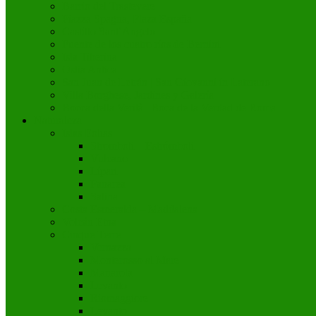
Barrio del Trastevere
Piazza Spagna, Plaza España
Castillo Sant’Angelo
Fuente de los cuatro ríos de Bernini
Isla Tiberina
Ostia Antica
San Juan de Letrán | San Giovanni in Laterano
Villa Borghese, Jardines y Galería
Bocca della Verità | Boca de la Verdad de Roma
Naturaleza
Islas Eolias
Stromboli – Estrómboli
Vulcano
Lípari
Panarea
Salina
Costa Esmeralda – Maddalena
Volcán Etna
Cinque Terre
Vernazza
Monterosso al Mare
Manarola
Levanto
Riomaggiore
Levanto