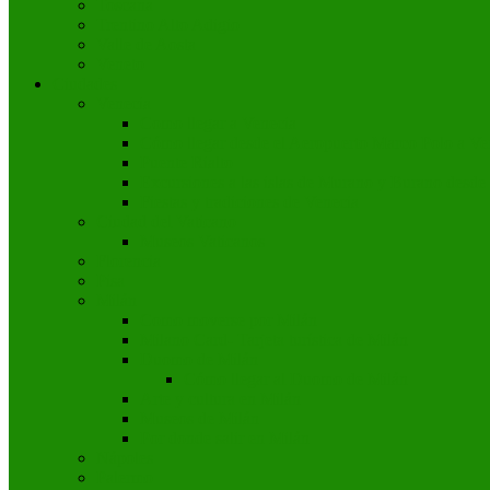
Toscana
Trentino Alto Adigio
Valle de Aosta
Veneto
Ciudades
Venecia
Como llegar a Venecia
Cómo llegar desde el Aeropuerto Marco Polo a Ve
Puente Rialto
Excursiones a las islas de Murano y Burano desde
Fiestas y tradiciones de Venecia
Ciudad del Vaticano
Museos Vaticanos
Florencia
Pisa
Milán
Como moverse por Milán
Milano Card- Tarjeta turística de Milán
Duomo de Milán
Cómo llegar al Duomo de Milán
Arte y cultura en Milán
Museos de Milán
Por donde salir en Milán
Nápoles
Palermo