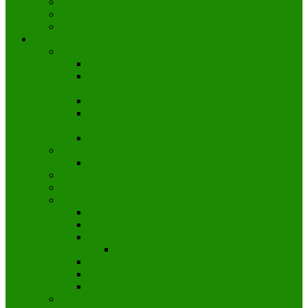
Trentino Alto Adigio
Valle de Aosta
Veneto
Ciudades
Venecia
Como llegar a Venecia
Cómo llegar desde el Aeropuerto Marco Polo a
Venecia
Puente Rialto
Excursiones a las islas de Murano y Burano
desde Venecia
Fiestas y tradiciones de Venecia
Ciudad del Vaticano
Museos Vaticanos
Florencia
Pisa
Milán
Como moverse por Milán
Milano Card- Tarjeta turística de Milán
Duomo de Milán
Cómo llegar al Duomo de Milán
Arte y cultura en Milán
Museos de Milán
Por donde salir en Milán
Nápoles