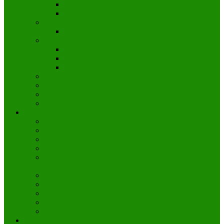
Levanto
Mapa de Cinque Terre
Costa Amalfitana
Excursiones por Capri, Sorrento y Nápoles
Isla de Capri
La Gruta Azul (Grotta Azzurra) de Capri
Actividades en Capri
Rutas por Capri
Valle de Orcia
Alpes Dolomitas
El lago de Garda
Le Langhe, Roero y Monferrato
Actividades
Museos de Italia
Mercados de Italia
Excursiones y actividades en Cinque Terre
Excursión a la Toscana desde Roma
Excursiones a las islas de Murano y Burano desde
Venecia
Excursiones por Capri, Sorrento y Nápoles
Excursión de un día a Nápoles y Pompeya desde Roma
Ruta por los volcanes de Italia
Trekking en los Alpes y Dolomitas con guía
Por dónde salir en Italia
Patrimonio UNESCO