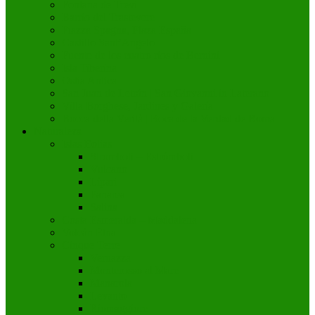
Fontana de Trevi
Barrio del Trastevere
Piazza Spagna, Plaza España
Castillo Sant’Angelo
Fuente de los cuatro ríos de Bernini
Isla Tiberina
Ostia Antica
San Juan de Letrán | San Giovanni in Laterano
Villa Borghese, Jardines y Galería
Bocca della Verità | Boca de la Verdad de Roma
Naturaleza
Islas Eolias
Stromboli – Estrómboli
Vulcano
Lípari
Panarea
Salina
Costa Esmeralda – Maddalena
Volcán Etna
Cinque Terre
Vernazza
Monterosso al Mare
Manarola
Levanto
Riomaggiore