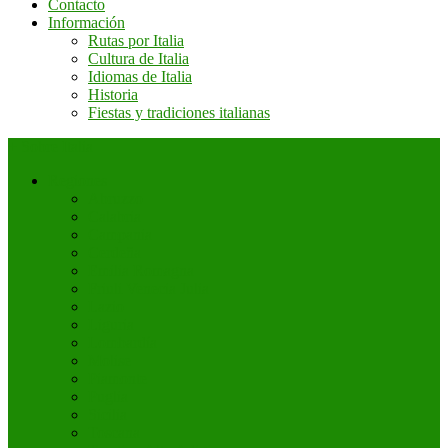
Contacto
Información
Rutas por Italia
Cultura de Italia
Idiomas de Italia
Historia
Fiestas y tradiciones italianas
+ Sobre Italia
Regiones
Abruzzo
Calabria
Campania
Cerdeña
Emilia Romagna
Friuli Venecia Julia
Lazio
Liguria
Lombardía
Molise
Piamonte
Puglia
Sicilia
Toscana