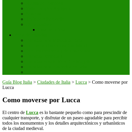
Ruinas de Pompeya
Valle Templos Agrigento
Siracusa
Trulli de Alberobello
Otros destinos
Casa de Julieta
Venta de entradas
Entradas para Museos de Italia
Parque de atracciones Gardaland
Parques temáticos y de atracciones
Entradas Formula 1
Entradas Premio Moto GP Mugello
Entradas para conciertos en Italia
Entradas de Futbol Calcio
Guía Blog Italia
>
Ciudades de Italia
>
Lucca
>
Como moverse por
Lucca
Como moverse por Lucca
El centro de
Lucca
es lo bastante pequeño como para prescindir de
cualquier transporte, y disfrutar de un paseo agradable para percibir
todos los monumentos y los detalles arquitectónicos y urbanísticos
de la ciudad medieval.