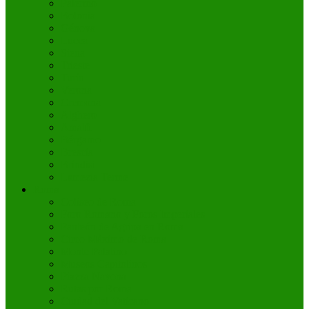
Palermo
Bolonia
Génova
Lucca
Siena
Trieste
Turín
Verona
Cremona
Alghero
Amalfi
Bérgamo
Brescia
Bríndisi
Lamezia Terme
Roma
Coliseo de Roma
Foro Romano y Foros Imperiales
Panteón de Agripa en Roma
Circo Máximo de Roma
Monte Palatino
Museos Capitolinos
Piazza Navona
Rutas por Roma
Ciudad del Vaticano